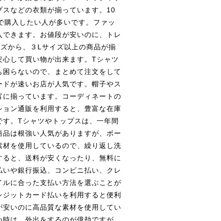
スなどの衣類が揃っています。10
で購入したい人が多いです。ファッ
入できます。お値段が安いのに、トレ
ズから、３Lサイズ以上の商品が揃
安心して買い物が出来ます。Tシャツ
も困らないので、まとめて注文をして
ードが速いお店が人気です。帽子やス
富に揃っています。コーディネートの
ション通販を利用すると、豊富な在庫
です。Tシャツやトップスは、一年間
商品は根強い人気がありますが、ボー
素材を使用しているので、繰り返し洗
すると、送料が安くなったり、無料に
払いや銀行振込、コンビニ払い、クレ
イルに合った支払い方法を選ぶことが
レジットカード払いを利用すると便利
が安いのに高品質な素材を使用してい
い時は、外出をするのが億劫ですが、