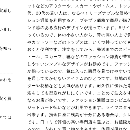
ットなどのアウターや、スカートやボトムス、トップ
実感し
代、20代の若い人は、なるべくリーズナブルな価格
ション通販を利用すると、プチプラ価格で商品が購
ンド感のある流行のデザインが揃っています。Sサイ
いまし
っているので、体の小さい人から、背の高い人まで
やカットソーなどのトップスは、いくつ持っていて
を知っ
おくと便利です。注文をしてから、発送までのスピ
トール、スカーフ、靴などのファッション雑貨が豊
しやすいシンプルなデザインがお勧めです。ファッ
が揃っているので、気に入った商品を見つけやすい
を通して欠かせないアイテムのひとつです。無地の
ゃれを
ダーや花柄なども人気があります。耐久性に優れた
濯をしても型崩れがしにくいです。まとめて注文を
安く買
なるお店が多いです。ファッション通販はコンビニ
ジットカード払いなどが利用できます。ライフスタ
出来ます。預金口座に残高が十分にある場合は、ク
とでは
です。口コミで評価の高い専門店を選ぶと、お値段
るので、安心して買い物が出来ます。体調が優れな